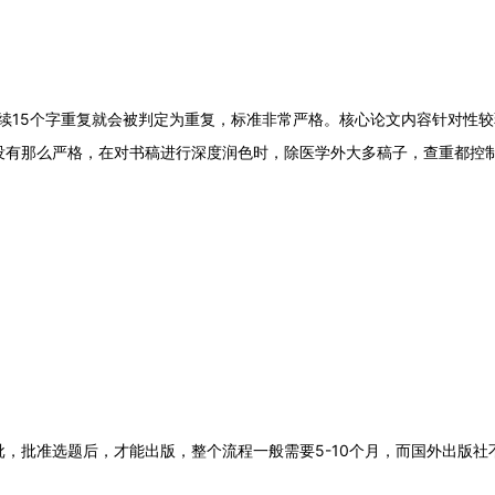
续
15
个字重复就会被判定为重复，标准非常严格。核心论文内容针对性较
没有那么严格，在对书稿进行深度润色时，除医学外大多稿子，查重都控
批，批准选题后，才能出版，整个流程一般需要
5-10
个月，而国外出版社