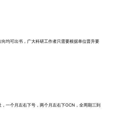
方向均可出书，广大科研工作者只需要根据单位晋升要
社，一个月左右下号，两个月左右下
OCN
，全周期三到