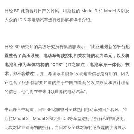
日经 BP 此前曾对日产的聆风、特斯拉的 Model 3 和 Model S 以及
大众的 ID.3 等电动汽车进行过拆解和详细介绍。
日经 BP 研究所的高级研究员狩集浩志表示，
“比亚迪最新的平台配
置整合了高压系统、电动车驾驶控制相关功能的动力单元，以及将
电池组作为车体结构的 "CTB"（IT之家注：电池车身一体化）技
术，都不容错过”
，并且希望读者能够“发现这些信息是有用的，因为
它包含了很多你需要知道的关于中国制造商的发展政策和设计理念
的信息，他们将在未来引领世界的电动汽车”。
书籍序言中写道，
日经BP
此前曾对全球热门电动车如
日产
聆风
、特
斯拉Model 3、Model S
和
大众ID.3等
车型
进行了拆解和详细说明。
此次对比亚迪海豹的拆解，向日本及全球对海豹感兴趣的读者展示