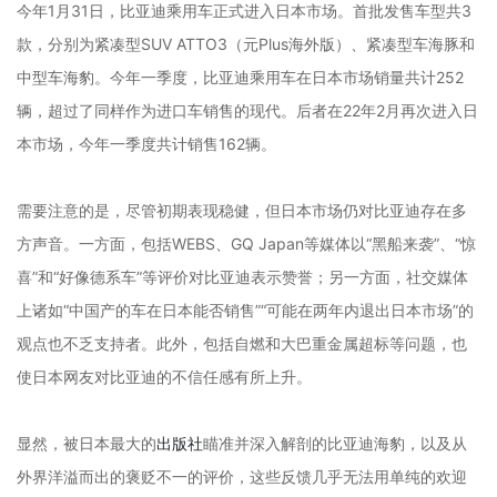
今年1月31日，比亚迪
乘用车正式进入日本市场。首批发售车型共3
款，分别为紧凑型SUV
ATTO3（元Plus海外版）、
紧凑型车
海豚
和
中型车
海豹。
今年一季度，比亚迪乘用车在日本市场销量共计252
辆，超过了同样作为进口车销售的现代。后者在22年2月再次进入日
本市场，今年一季度共计销售162辆。
需要注意的是，尽管初期表现稳健，但日本市场仍对比亚迪存在多
方声音。一方面，包括WEBS、GQ Japan等媒体以“黑船来袭”、“惊
喜”和“好像德系车”等评价对比亚迪表示赞誉；另一方面，
社交媒体
上
诸如
“中国产的车在日本能否销售”
“
可能在两年内退出日本市场
”
的
观点也不乏支持者
。此外，
包括自燃和大巴重金属超标等问题
，也
使日本网友对比亚迪的不信任感有所上升。
显然，被日本最大的
出版社
瞄准并深入解剖的比亚迪海豹，以及从
外界洋溢而出的褒贬不一的评价，这些反馈几乎无法用单纯的欢迎