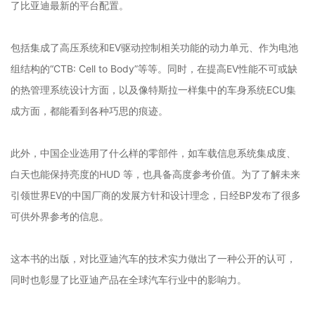
了比亚迪
最新的平台配置
。
包括
集成了高压系统和EV驱动控制相关功能的动力单元
、
作为电池
组结构的“CTB: Cell
to Body”
等等
。
同时
，在提高EV性能不可或缺
的热管理系统设计方面，以及像特斯拉一样集中的车身系统ECU集
成方面，都能看到各种巧思的痕迹。
此外，中国企业选用了什么样的零部件，如车载信息系统集成度、
白天也
能保持亮度的
HUD 等，
也具备高度参考价值
。为了了解未来
引领世界EV的中国厂商的发展方针和设计理念，
日经BP
发布了很多
可供外界参考的信息
。
这本书的出版，对比亚迪汽车的技术实力做出了一种公开的认可，
同时也彰显了比亚迪产品在全球汽车行业中的影响力。