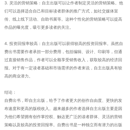
3. 灵活的营销策略：自主出版可以让作者制定灵活的营销策略。他
们可以选择适合自己和目标读者群体的推广方式，如社交媒体宣
传、线上线下活动、自助书展等。这种个性化的营销策略可以提高
作品的曝光度，吸引更多读者的关注。
4. 投资回报率较高：自主出版可以获得较高的投资回报率。虽然自
费出书需要作者承担一部分费用，包括编辑、设计、印刷等，但通
过直接销售作品，作者可以全额享受销售收入，获取较高的经济回
报。对于有一定读者基础和市场需求的作者来说，自主出版具有较
高的商业潜力。
结论：
自费出书，即自主出版，给予了作者更大的创作自由度、更快的发
布速度和更高的版税收入。越来越多的作者选择自主出版主要是因
为他们希望拥有创作掌控权、触达更广泛的读者群体、灵活的营销
策略以及较高的投资回报率。自费出书是一种独立而有潜力的出版