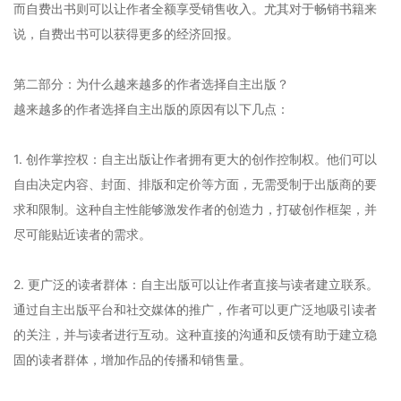
而自费出书则可以让作者全额享受销售收入。尤其对于畅销书籍来
说，自费出书可以获得更多的经济回报。
第二部分：为什么越来越多的作者选择自主出版？
越来越多的作者选择自主出版的原因有以下几点：
1. 创作掌控权：自主出版让作者拥有更大的创作控制权。他们可以
自由决定内容、封面、排版和定价等方面，无需受制于出版商的要
求和限制。这种自主性能够激发作者的创造力，打破创作框架，并
尽可能贴近读者的需求。
2. 更广泛的读者群体：自主出版可以让作者直接与读者建立联系。
通过自主出版平台和社交媒体的推广，作者可以更广泛地吸引读者
的关注，并与读者进行互动。这种直接的沟通和反馈有助于建立稳
固的读者群体，增加作品的传播和销售量。