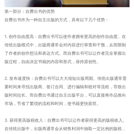
第一部分：自费出书的优势
自费出书作为一种自主出版的方式，具有以下几个优势：
1. 创作自由度高：自费出书可以使作者拥有更高的创作自由度。在
传统出版模式中，出版商通常会对内容进行审查和干预，从而限制
了作者的创作想法和表达方式。而自费出书可以让作者完全掌握出
版过程，自由决定书籍的内容和形式，保持原创性。
2. 发布速度快：自费出书可以大大缩短出版周期。传统出版通常需
要时间来寻找出版商、签订合同、进行编辑和校对等流程，导致出
版时间拉长。而自费出书通过自主出版平台，可以直接将作品推向
市场，节省了繁琐的流程和时间，使书籍更快面世。
3. 获得更高版税收入：自费出书可以让作者获得更高的版税收入。
在传统出版中，出版商通常会从销售利润中抽取一定比例的版税，