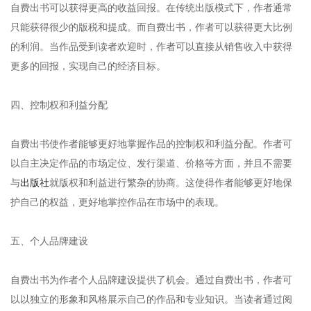
自费出书可以获得更高的收益回报。在传统出版模式下，作者通常
只能获得很少的版税和提成。而自费出书，作者可以获得更大比例
的利润。当作品受到读者欢迎时，作者可以直接从销售收入中获得
更多的回报，实现自己的经济目标。
四、控制权和利益分配
自费出书使作者能够更好地掌握作品的控制权和利益分配。作者可
以自主决定作品的市场定位、发行渠道、价格等方面，并且不需要
与
出版社
就版权和利益进行繁杂的协商。这使得作者能够更好地保
护自己的权益，更好地掌控作品在市场中的表现。
五、个人品牌建设
自费出书为作者个人品牌建设提供了机会。通过自费出书，作者可
以以独立的形象和风格展示自己的作品和专业知识。当读者通过阅