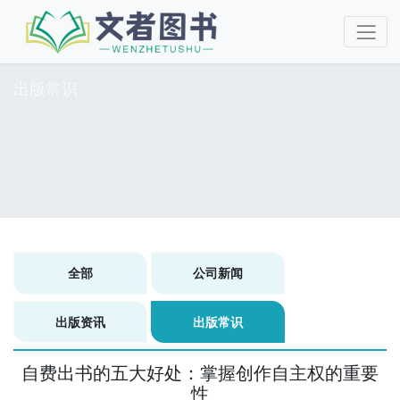
出版常识
全部
公司新闻
出版资讯
出版常识
自费出书的五大好处：掌握创作自主权的重要
性