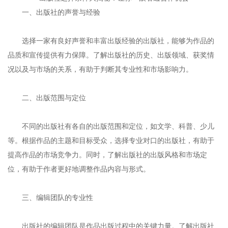
一、出版社的声誉与经验
选择一家有良好声誉和丰富出版经验的出版社，能够为作品的
品质和宣传提供有力保障。了解出版社的历史、出版领域、获奖情
况以及与市场的关系，有助于判断其专业性和市场影响力。
二、出版范围与定位
不同的出版社有各自的出版范围和定位，如文学、科普、少儿
等。根据作品的主题和目标受众，选择专业对口的出版社，有助于
提高作品的市场竞争力。同时，了解出版社的出版风格和市场定
位，有助于作者更好地调整作品内容与形式。
三、编辑团队的专业性
出版社的编辑团队是作品出版过程中的关键力量。了解出版社