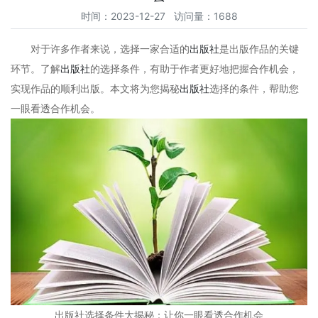
时间：2023-12-27 访问量：1688
对于许多作者来说，选择一家合适的
出版社
是出版作品的关键
环节。了解
出版社
的选择条件，有助于作者更好地把握合作机会，
实现作品的顺利出版。本文将为您揭秘
出版社
选择的条件，帮助您
一眼看透合作机会。
出版社选择条件大揭秘：让你一眼看透合作机会