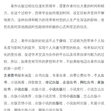
著作出版过程往往漫长而艰辛，需要作者付出大量的时间和精
力。在这个过程中，您将学会如何规划时间、设定目标并坚持不懈
地努力。这种自律和毅力的培养将对您的人生产生深远的影响，使
您在面对其他挑战时也能保持积极的心态和坚定的信念。
总之，著作出版的好处远不止于赚钱，它还能为您带来个人知
名度与影响力的提升、实现个人兴趣与梦想的机会、传承知识与文
化的责任感、促进学术交流与合作的平台以及培养自律与毅力的过
程。所以，如果您有写作的梦想和才华，不妨勇敢地迈出著作出版
的第一步吧！
文者图书
服务涵盖：出书出版，专著合著，自费公费出书，
个人出
书
，小说画册，诗歌散文，
传记出版
，
企业出书
，
网红出书
，
家族
出书
，
小说出版
，出版小说，
小说出版
社，小说发行，小说怎么出
版，出版小说推荐，出版小说言情，言情
小说出版
，怎么出版小
说，出版言情小说，出版小说的
出版社
，小说如何出版，长篇小说
出版，网络出版小说，网络小说出版等